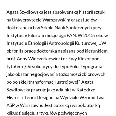
Agata Szydłowska jest absolwentką historii sztuki
na Uniwersytecie Warszawskim oraz studiów
doktoranckich w Szkole Nauk Społecznych przy
Instytucie Filozofii i Socjologii PAN. W 2015 roku w
Instytucie Etnologii i Antropologii Kulturowej UW
obroniła pracę doktorską napisaną pod kierunkiem
prof. Anny Wieczorkiewicz i dr Ewy Klekot pod
tytułem „Od solidarycy do TypoPolo. Typografia
jako obszar negocjowania tożsamości zbiorowych
po polskiej transformacji ustrojowej”. Agata
Szydłowska pracuje jako adiunkt w Katedrze
Historii i Teorii Designu na Wydziale Wzornictwa
ASP w Warszawie. Jest autorką i współautorką
kilkudziesięciu artykułów poświęconych