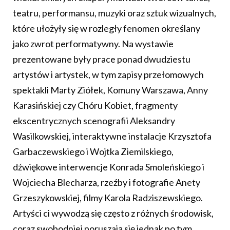
teatru, performansu, muzyki oraz sztuk wizualnych,
które ułożyły się w rozległy fenomen określany
jako zwrot performatywny. Na wystawie
prezentowane były prace ponad dwudziestu
artystów i artystek, w tym zapisy przełomowych
spektakli Marty Ziółek, Komuny Warszawa, Anny
Karasińskiej czy Chóru Kobiet, fragmenty
ekscentrycznych scenografii Aleksandry
Wasilkowskiej, interaktywne instalacje Krzysztofa
Garbaczewskiego i Wojtka Ziemilskiego,
dźwiękowe interwencje Konrada Smoleńskiego i
Wojciecha Blecharza, rzeźby i fotografie Anety
Grzeszykowskiej, filmy Karola Radziszewskiego.
Artyści ci wywodzą się często z różnych środowisk,
coraz swobodniej poruszają się jednak po tym