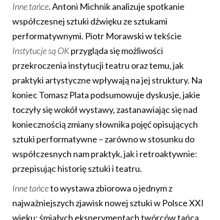
Inne tańce
. Antoni Michnik analizuje spotkanie
współczesnej sztuki dźwięku ze sztukami
performatywnymi. Piotr Morawski w tekście
Instytucje są OK
przygląda się możliwości
przekroczenia instytucji teatru oraz temu, jak
praktyki artystyczne wpływają na jej struktury. Na
koniec Tomasz Plata podsumowuje dyskusje, jakie
toczyły się wokół wystawy, zastanawiając się nad
koniecznością zmiany słownika pojęć opisujących
sztuki performatywne – zarówno w stosunku do
współczesnych nam praktyk, jak i retroaktywnie:
przepisując historię sztuki i teatru.
Inne tańce
to wystawa zbiorowa o jednym z
najważniejszych zjawisk nowej sztuki w Polsce XXI
wieku: śmiałych eksperymentach twórców tańca,