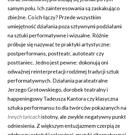
samym polu. Ich zainteresowania są zaskakująco
zbieżne. Co ich łączy? Przede wszystkim
umiejętność działania poza sztywnymi podziałami
na sztuki performatywne i wizualne. Różnie
próbuje się nazywać te praktyki artystyczne:
postperformans, postteatr, autoteatr czy
posttaniec. Jedno jest pewne: dokonują oni
odważnej reinterpretacji rodzimej tradycji sztuk
performatywnych. Działania parateatralne
Jerzego Grotowskiego, dorobek teatralny i
happeningowy Tadeusza Kantora czy klasyczna
sztuka performansu to dla twórców pokazanych na
Innych tańcach
istotny, ale zwykle negatywny punkt
odniesienia. Z większym entuzjazmem czerpią ze
zdobyczy estetyki relacyjnej, muzyki alternatywnej,