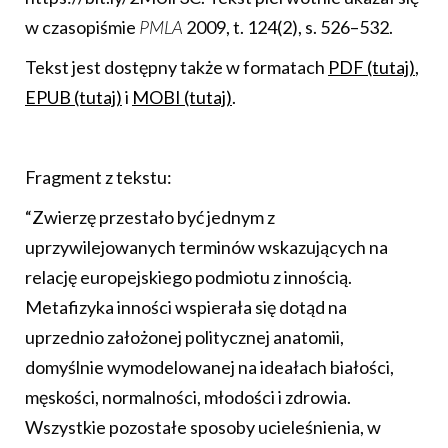
w czasopiśmie
PMLA
2009, t. 124(2), s. 526–532.
Tekst jest dostępny także w formatach
PDF (tutaj)
,
EPUB (tutaj)
i
MOBI (tutaj)
.
Fragment z tekstu:
“Zwierzę przestało być jednym z
uprzywilejowanych terminów wskazujących na
relację europejskiego podmiotu z innością.
Metafizyka inności wspierała się dotąd na
uprzednio założonej politycznej anatomii,
domyślnie wymodelowanej na ideałach białości,
męskości, normalności, młodości i zdrowia.
Wszystkie pozostałe sposoby ucieleśnienia, w